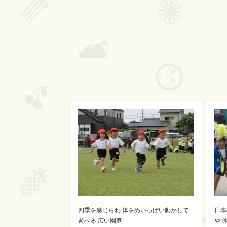
四季を感じられ 体をめいっぱい動かして
日本
遊べる 広い園庭
や 