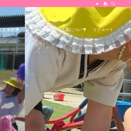
て支援教室
誰でも通園制度
入園について
リクルート